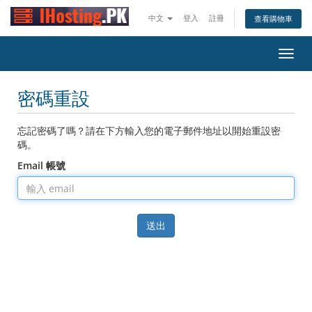
中文
登入
註冊
查看購物車
切
換
導
密碼重設
覽
忘記密碼了嗎？請在下方輸入您的電子郵件地址以開始重設密
碼。
Email 帳號
送出