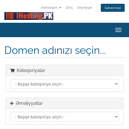
Azerbaijani
Giriş
Qeydiyyat
Səbətə bax
Naviq
keçid
Domen adınızı seçin...
Kateqoriyalar
Əməliyyatlar