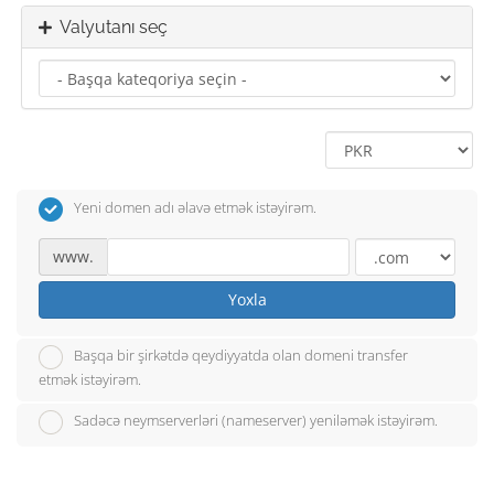
Valyutanı seç
Yeni domen adı əlavə etmək istəyirəm.
www.
Yoxla
Başqa bir şirkətdə qeydiyyatda olan domeni transfer
etmək istəyirəm.
Sadəcə neymserverləri (nameserver) yeniləmək istəyirəm.